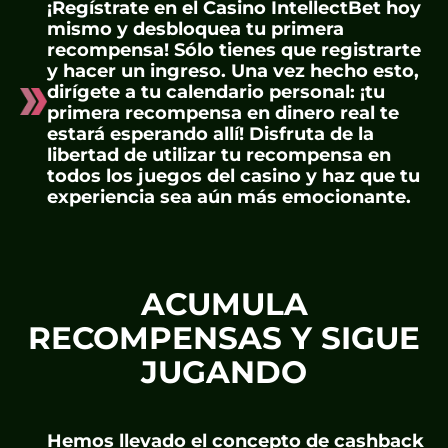
¡Regístrate en el Casino IntellectBet hoy
mismo y desbloquea tu primera
recompensa! Sólo tienes que registrarte
y hacer un ingreso. Una vez hecho esto,
dirígete a tu calendario personal: ¡tu
primera recompensa en dinero real te
estará esperando allí! Disfruta de la
libertad de utilizar tu recompensa en
todos los juegos del casino y haz que tu
experiencia sea aún más emocionante.
ACUMULA
RECOMPENSAS Y SIGUE
JUGANDO
Hemos llevado el concepto de cashback