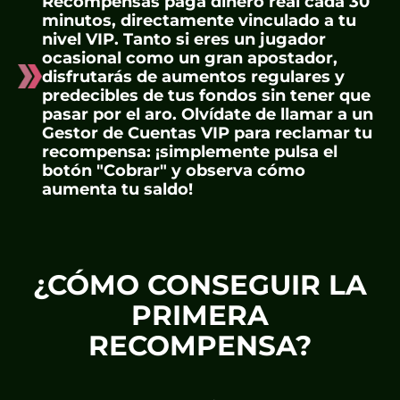
Recompensas paga dinero real cada 30
minutos, directamente vinculado a tu
nivel VIP. Tanto si eres un jugador
ocasional como un gran apostador,
disfrutarás de aumentos regulares y
predecibles de tus fondos sin tener que
pasar por el aro. Olvídate de llamar a un
Gestor de Cuentas VIP para reclamar tu
recompensa: ¡simplemente pulsa el
botón "Cobrar" y observa cómo
aumenta tu saldo!
¿CÓMO CONSEGUIR LA
PRIMERA
RECOMPENSA?