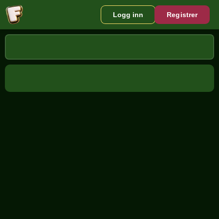
Logg inn
Registrer